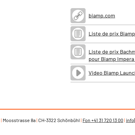
biamp.com
Liste de prix Biamp
Liste de prix Bac
pour Biamp Impera 
Video Biamp Launc
h
|
Moosstrasse 8a
|
CH-3322 Schönbühl
|
Fon +41 31 720 13 00
|
info