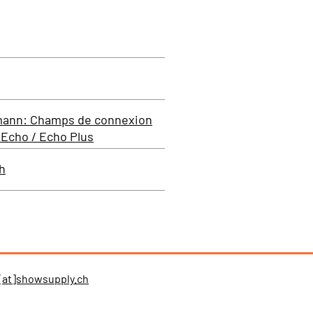
hmann: Champs de connexion
Echo / Echo Plus
h
[at]showsupply.ch